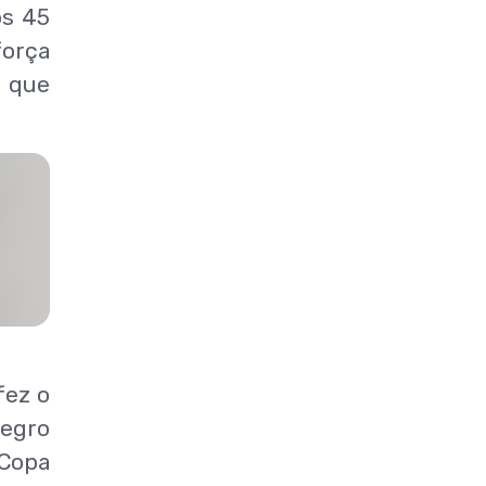
os 45
força
, que
fez o
Negro
 Copa