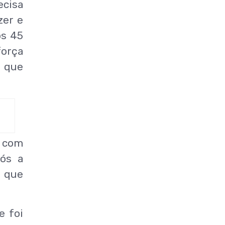
ecisa
zer e
os 45
força
, que
 com
pós a
l que
e foi