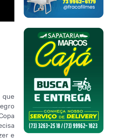
 que
Negro
 Copa
ecisa
zer e