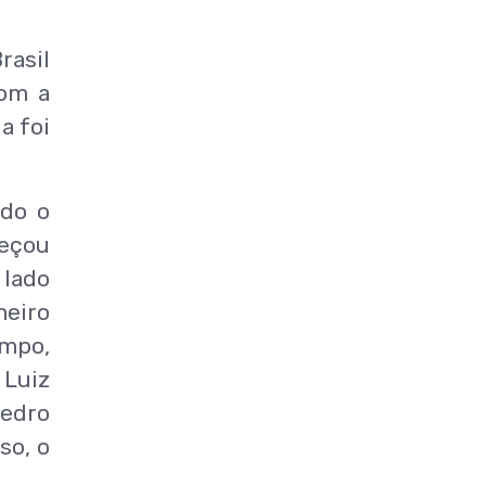
rasil
com a
a foi
ndo o
meçou
 lado
meiro
empo,
 Luiz
Pedro
so, o