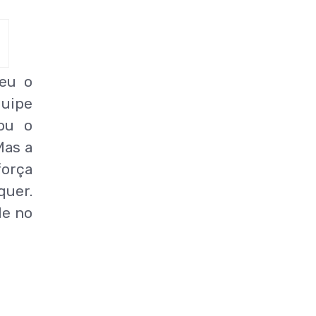
eu o
quipe
ou o
Mas a
força
quer.
de no