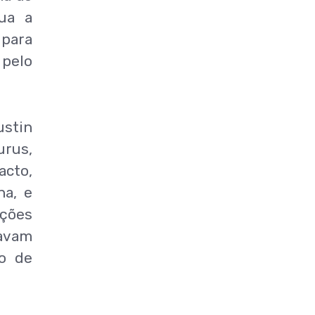
ua a
 para
 pelo
ustin
urus,
acto,
na, e
ações
davam
io de