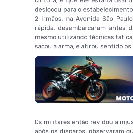
cintura, e que ele estaria usand
deslocou para o estabelecimento 
2 irmãos, na Avenida São Paul
rápida, desembarcaram antes d
mesmo utilizando técnicas táticas
sacou a arma, e atirou sentido os 
Os militares então revidou a inj
após os disparos, observaram q