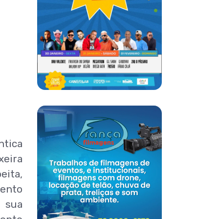
ntica
xeira
eita,
mento
a sua