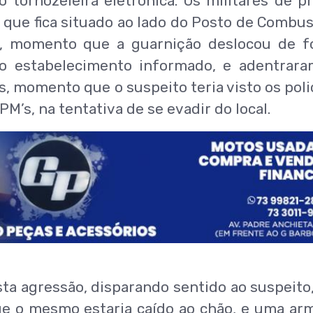
o tornozeleira eletrônica. Os militares de p
que fica situado ao lado do Posto de Combus
o, momento que a guarnição deslocou de 
o estabelecimento informado, e adentrar
, momento que o suspeito teria visto os polic
PM’s, na tentativa de se evadir do local.
usta agressão, disparando sentido ao suspeito
ue o mesmo estaria caído ao chão, e uma ar