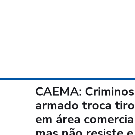
CAEMA: Criminoso
armado troca tir
em área comercial 
mas não resiste 