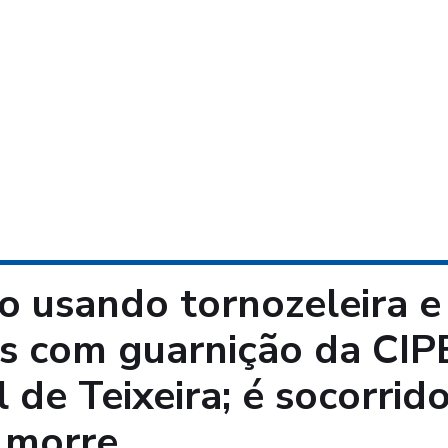
 usando tornozeleira e
os com guarnição da CIP
de Teixeira; é socorrido
e morre