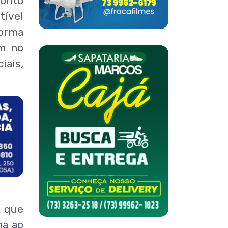
ronto
tível
forma
am no
iais,
, que
ma ao