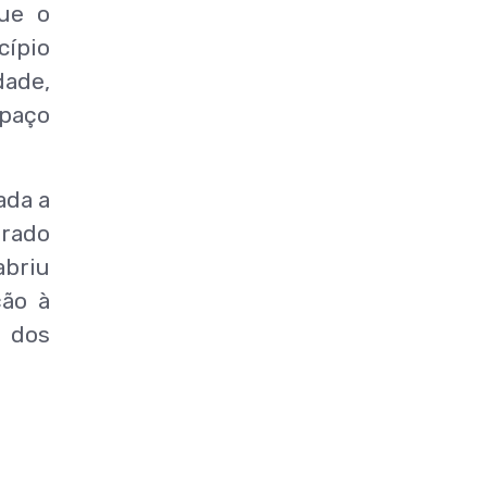
ue o
cípio
dade,
spaço
ada a
erado
abriu
ção à
 dos