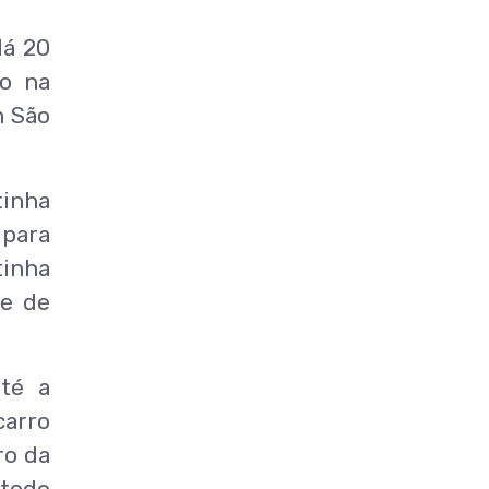
Há 20
io na
m São
tinha
 para
tinha
te de
té a
carro
ro da
 todo