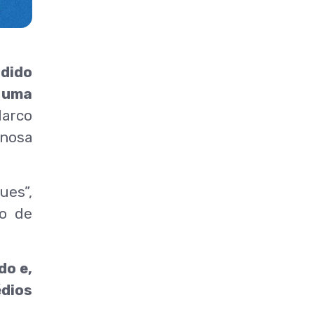
idido
, uma
Marco
inosa
ues”,
eo de
do e,
édios