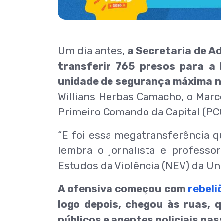
Um dia antes,
a Secretaria de Ad
transferir 765 presos para a 
unidade de segurança máxima no
Willians Herbas Camacho, o Marco
Primeiro Comando da Capital (PCC
“E foi essa megatransferência q
lembra o jornalista e profess
Estudos da Violência (NEV) da Un
A ofensiva começou com
rebeli
logo depois, chegou às ruas, q
públicos e agentes policiais pa