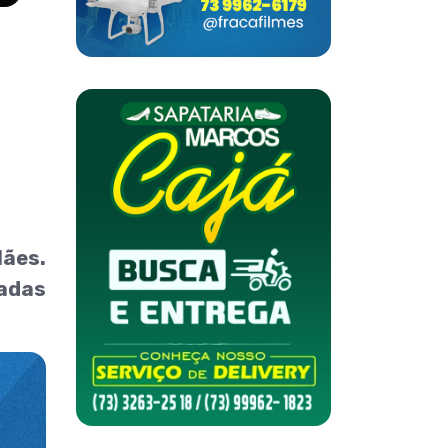
Mães.
radas