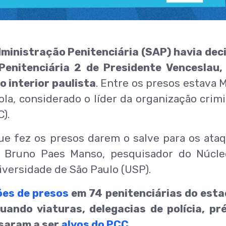
ministração Penitenciária (SAP) havia dec
Penitenciária 2 de Presidente Venceslau
 interior paulista
. Entre os presos estava 
la, considerado o líder da organização crim
).
ue fez os presos darem o salve para os ataq
or Bruno Paes Manso, pesquisador do Núcl
iversidade de São Paulo (USP).
ões de presos
em 74 penitenciárias do esta
uando viaturas, delegacias de polícia, pr
ssaram a ser
alvos do PCC
.