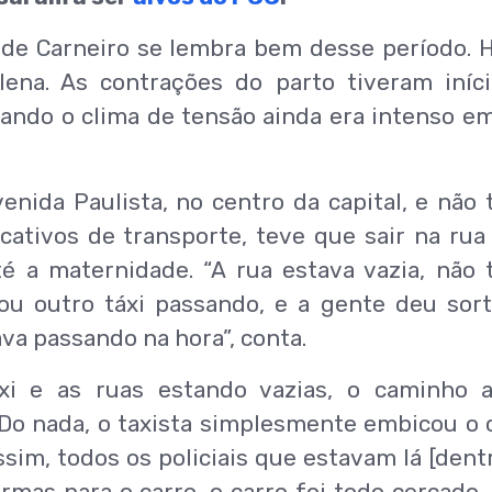
ade Carneiro se lembra bem desse período. 
lena. As contrações do parto tiveram iníc
ando o clima de tensão ainda era intenso e
nida Paulista, no centro da capital, e não 
cativos de transporte, teve que sair na rua
é a maternidade. “A rua estava vazia, não 
 ou outro táxi passando, e a gente deu sor
va passando na hora”, conta.
i e as ruas estando vazias, o caminho a
“Do nada, o taxista simplesmente embicou o 
assim, todos os policiais que estavam lá [dent
rmas para o carro, o carro foi todo cercado,