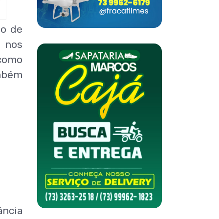
ão de
 nos
 como
ambém
ância