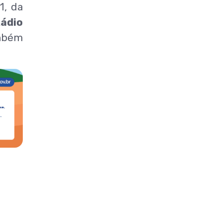
, da
ádio
mbém