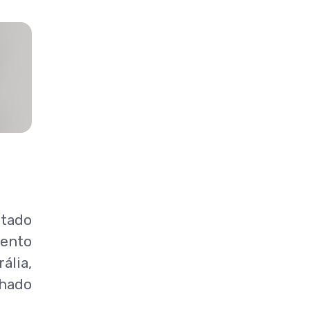
ntado
mento
ália,
nhado