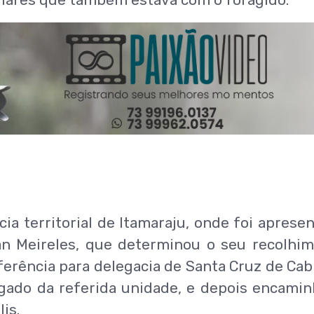
lares que também estava com o foragido.
ia territorial de Itamaraju, onde foi aprese
lvan Meireles, que determinou o seu recolhi
ferência para delegacia de Santa Cruz de Cabr
egado da referida unidade, e depois encami
is.