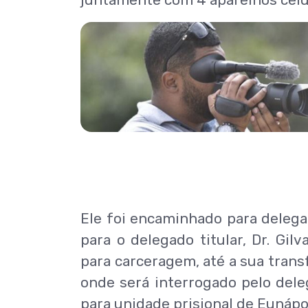
juntamente com 4 aparelhos celu
Ele foi encaminhado para delegac
para o delegado titular, Dr. Gi
para carceragem, até a sua trans
onde será interrogado pelo del
para unidade prisional de Eunápol