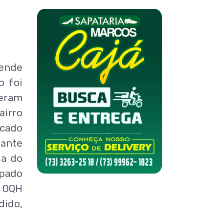
rende
o foi
beram
airro
icado
ante
ia do
ipado
a OQH
dido,