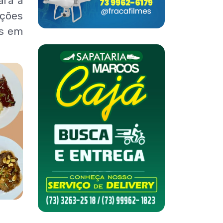
ara a
rções
os em