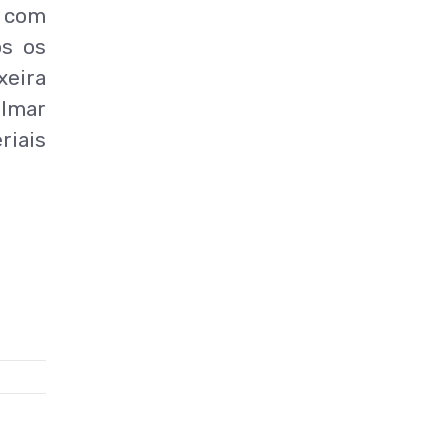
, com
os os
xeira
ilmar
iais