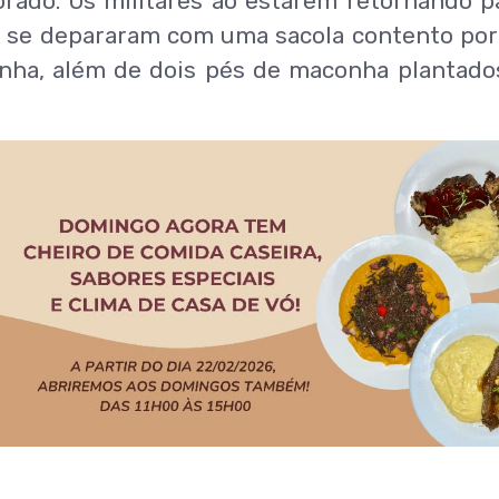
rado. Os militares ao estarem retornando p
a, se depararam com uma sacola contento po
onha, além de dois pés de maconha plantad