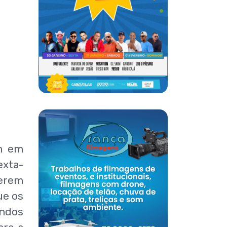
am em
exta-
berem
ue os
undos