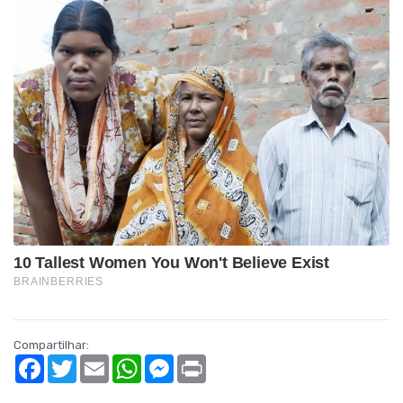
Compartilhar:
Facebook
Twitter
Email
WhatsApp
Messenger
Print