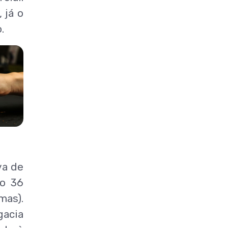
 já o
.
va de
do 36
mas).
gacia