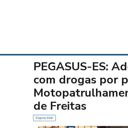
PEGASUS-ES: Ado
com drogas por po
Motopatrulhamen
de Freitas
Copiar link