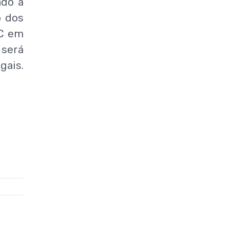
ado à
o dos
OC em
 será
gais.