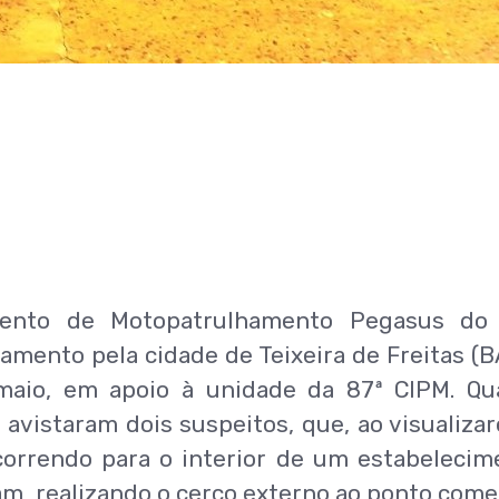
amento de Motopatrulhamento Pegasus do
mento pela cidade de Teixeira de Freitas (B
 maio, em apoio à unidade da 87ª CIPM. Q
 avistaram dois suspeitos, que, ao visualiza
correndo para o interior de um estabelecim
, realizando o cerco externo ao ponto comer