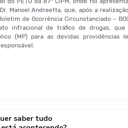
ção do PETO da 87ª CIPM, onde foi apresent
Dr. Manoel Andreetta, que, após a realizaçã
 Boletim de Ocorrência Circunstanciado – B
to infracional de tráfico de drogas, que
ico (MP) para as devidas providências le
responsável.
uer saber tudo
 está acontecendo?