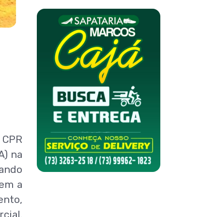
 CPR
A) na
uando
rem a
ento,
cial.