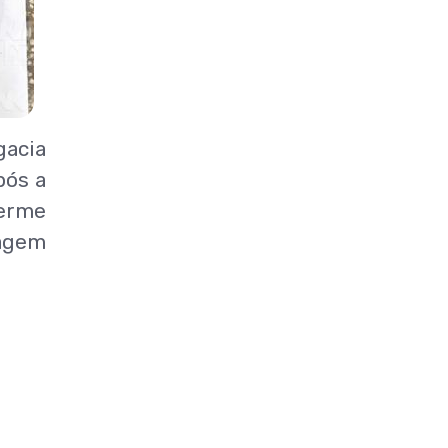
gacia
pós a
herme
ragem