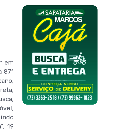
am em
a 87ª
cano,
reta,
usca,
óvel,
uindo
”, 19