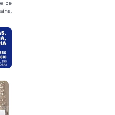
de de
aína,