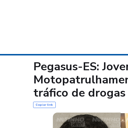
Pegasus-ES: Jovem
Motopatrulhamen
tráfico de drogas
Copiar link