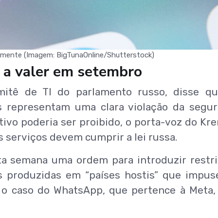
riamente (Imagem: BigTunaOnline/Shutterstock)
 a valer em setembro
tê de TI do parlamento russo, disse qu
 representam uma clara violação da segu
tivo poderia ser proibido, o porta-voz do Kre
s serviços devem cumprir a lei russa.
ta semana uma ordem para introduzir restr
as produzidas em “países hostis” que impu
é o caso do WhatsApp, que pertence à Meta