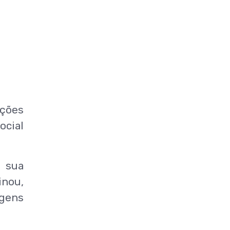
ações
ocial
 sua
inou,
agens