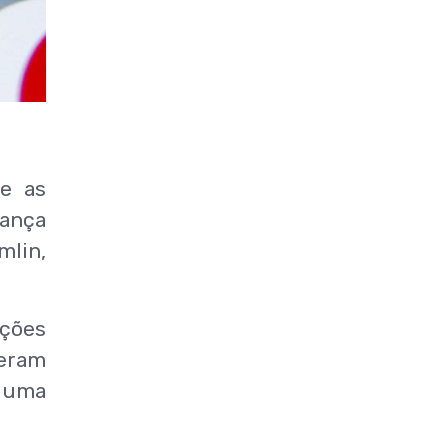
e as
rança
mlin,
ições
seram
, uma