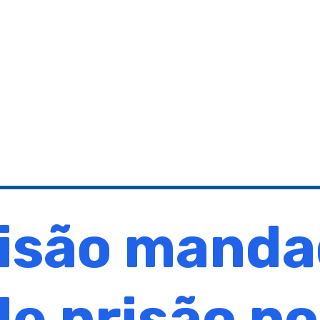
isão mand
de prisão po