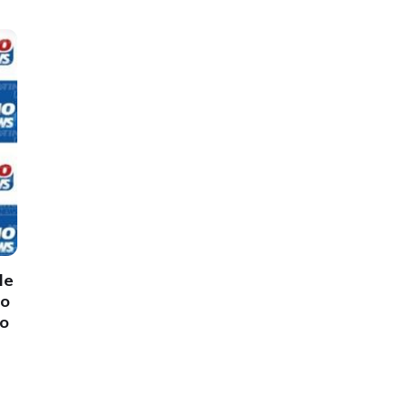
de
no
io