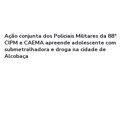
89ª CIPM: Guarnição do PETO apreende drogas
na comunidade de Argolo, em Nova Viçosa;
suspeitos atiram contra os policiais e
conseguem fugir