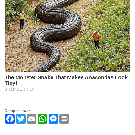
Compartilhar:
Facebook
Twitter
Email
WhatsApp
Messenger
Print