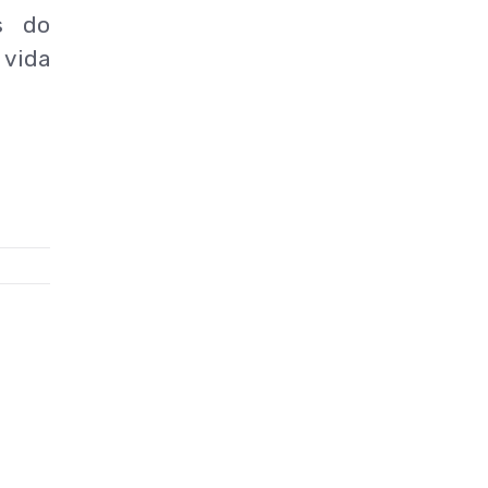
s do
 vida