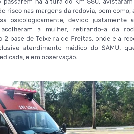
o passarem na altura do Km 880, avistara
de risco nas margens da rodovia, bem como, 
usa psicologicamente, devido justamente 
colheram a mulher, retirando-a da rodo
2 base de Teixeira de Freitas, onde ela re
nclusive atendimento médico do SAMU, qu
medicada, e em observação.