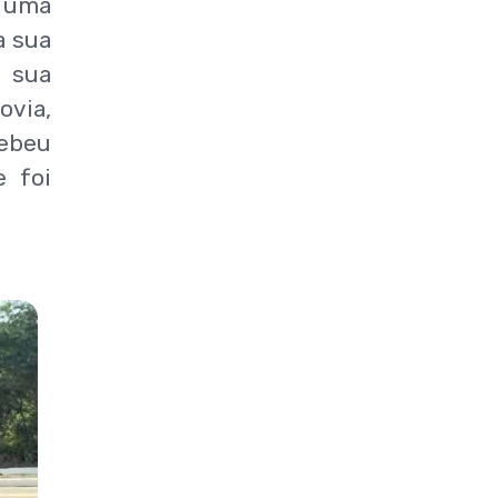
m uma
a sua
a sua
via,
cebeu
e foi