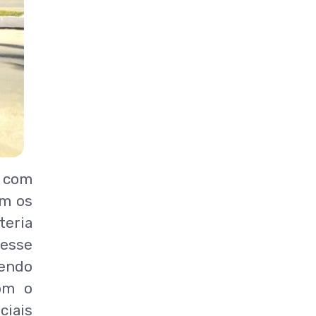
s com
om os
eria
esse
zendo
com o
ciais