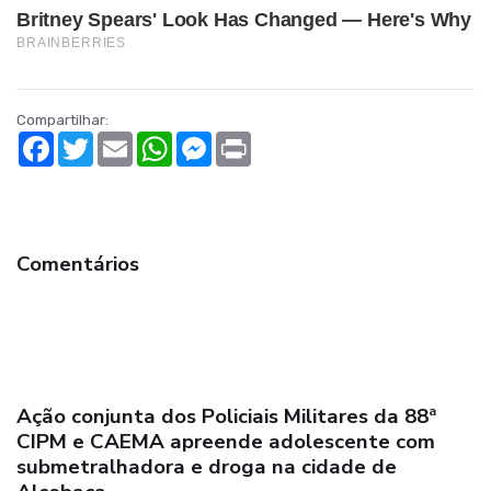
Compartilhar:
Facebook
Twitter
Email
WhatsApp
Messenger
Print
Comentários
89ª CIPM: Guarnição do PETO apreende drogas
na comunidade de Argolo, em Nova Viçosa;
suspeitos atiram contra os policiais e