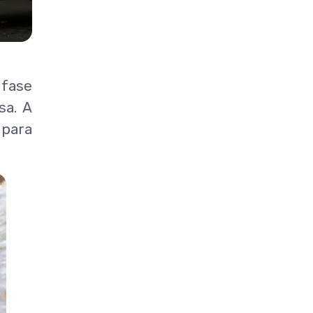
 fase
sa. A
 para