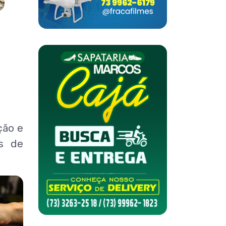
ção e
as de