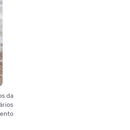
os da
ários
mento