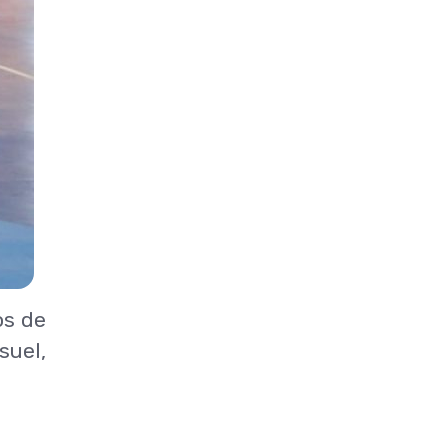
os de
suel,