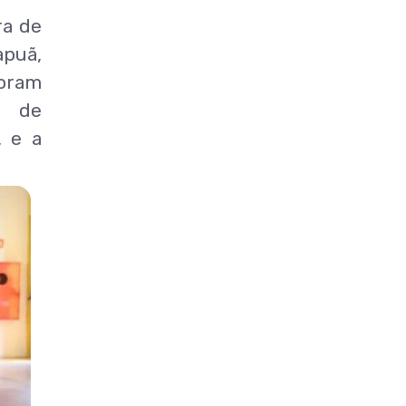
ra de
apuã,
foram
e de
, e a