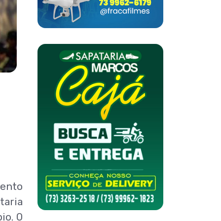
vento
taria
io. O