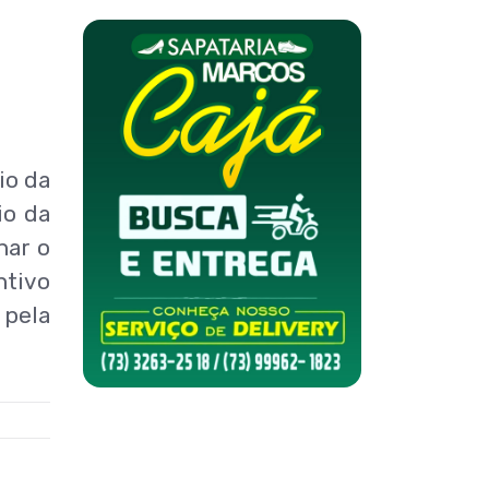
io da
io da
nar o
ntivo
 pela