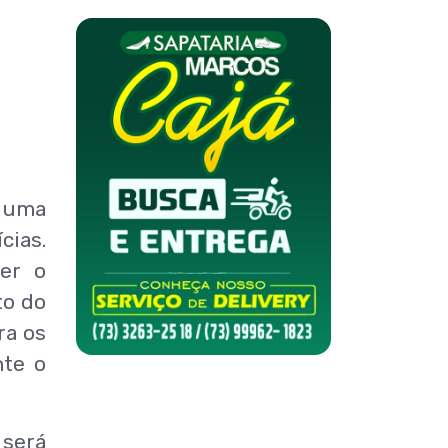
u uma
cias.
cer o
to do
ra os
nte o
 será