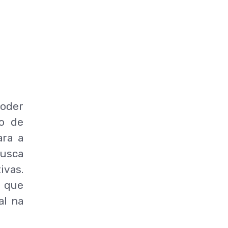
poder
do de
ara a
busca
ivas.
s que
al na