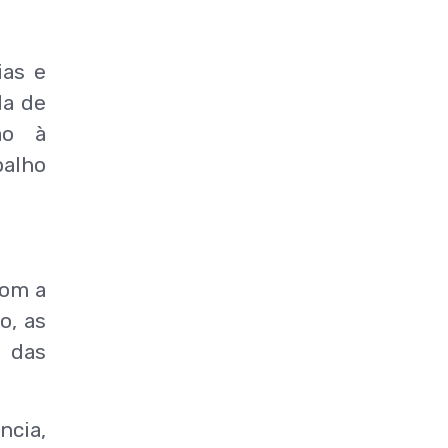
ias e
da de
ão à
balho
com a
o, as
a das
ncia,