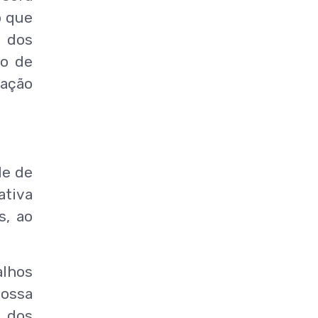
o que
o dos
ço de
uação
de de
ativa
s, ao
alhos
nossa
 dos