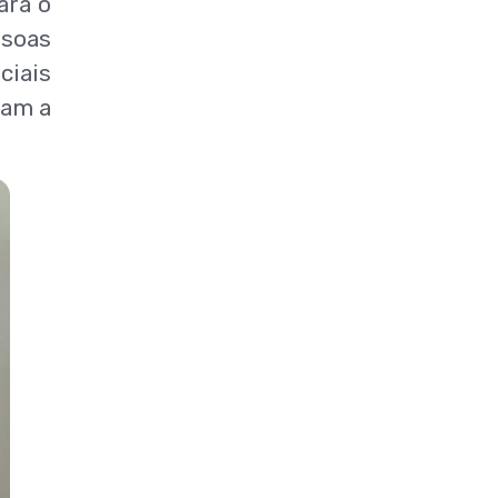
ara o
ssoas
ciais
ram a