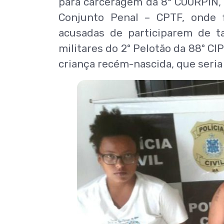
para carceragem da 8ª COORPIN, 
Conjunto Penal – CPTF, onde 
acusadas de participarem de ta
militares do 2º Pelotão da 88º CI
criança recém-nascida, que seria 