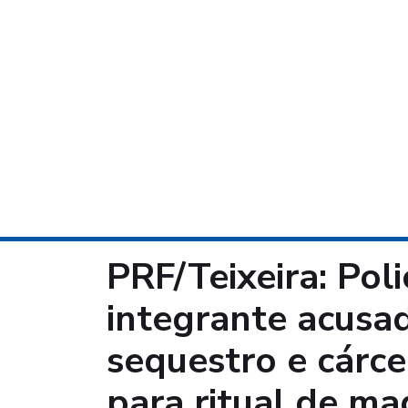
PRF/Teixeira: Pol
integrante acusad
sequestro e cárce
para ritual de m