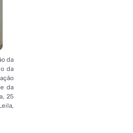
ão da
do da
iação
le da
a, 25
eila,