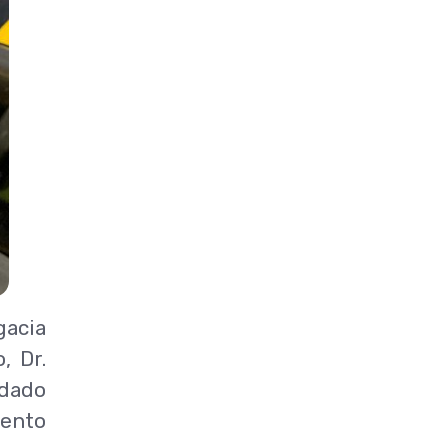
gacia
, Dr.
dado
mento