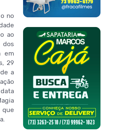
do no
idade
do ao
o dos
a em
s, 29
nde a
ação
 data
Magia
, que
a.