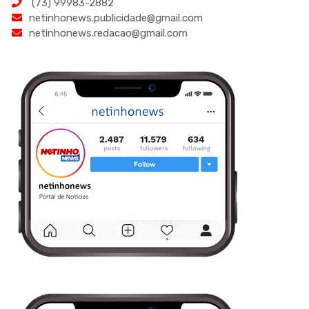
(73) 99983-2882
netinhonews.publicidade@gmail.com
netinhonews.redacao@gmail.com